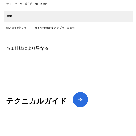
サトーパーツ 端子台 ML-15 6P
重量
約2.0kg (電源コード、および接地変換アダプターを含む)
※１仕様により異なる
テクニカルガイド