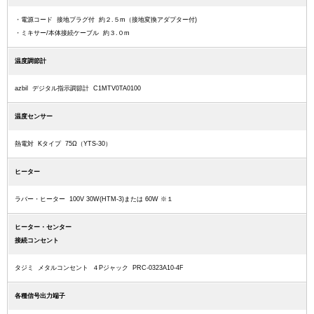
・電源コード 接地プラグ付 約２.５m（接地変換アダプター付)
・ミキサー/本体接続ケーブル 約３.０m
温度調節計
azbil デジタル指示調節計 C1MTV0TA0100
温度センサー
熱電対 Kタイプ 75Ω（YTS-30）
ヒーター
ラバー・ヒーター 100V 30W(HTM-3)または 60W ※１
ヒーター・センター
接続コンセント
タジミ メタルコンセント ４Pジャック PRC-0323A10-4F
各種信号出力端子