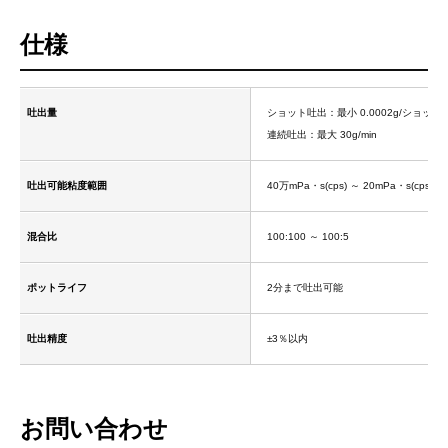
仕様
吐出量
ショット吐出：最小 0.0002g/ショット
連続吐出：最大 30g/min
吐出可能粘度範囲
40万mPa・s(cps) ～ 20mPa・s(cps)
混合比
100:100 ～ 100:5
ポットライフ
2分まで吐出可能
吐出精度
±3％以内
お問い合わせ